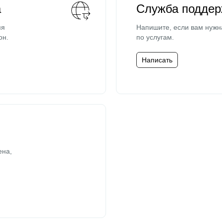
а
Служба поддер
мя
Напишите, если вам нужн
он.
по услугам.
Написать
ена,